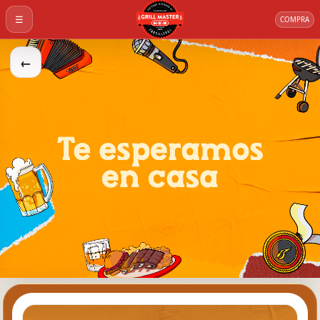
☰
COMPRA
←